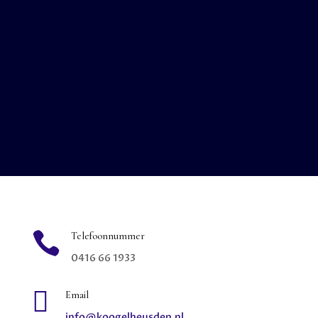

Telefoonnummer
0416 66 1933

Email
info@koogelheusden.nl