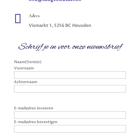

Adres
Vismarkt 1, 5256 BC Heusden
Schrijf je in voor onze nieuwsbrief
Naam
(Vereist)
Voornaam
Achternaam
E-
E-mailadres invoeren
mailadres
(Vereist)
E-mailadres bevestigen